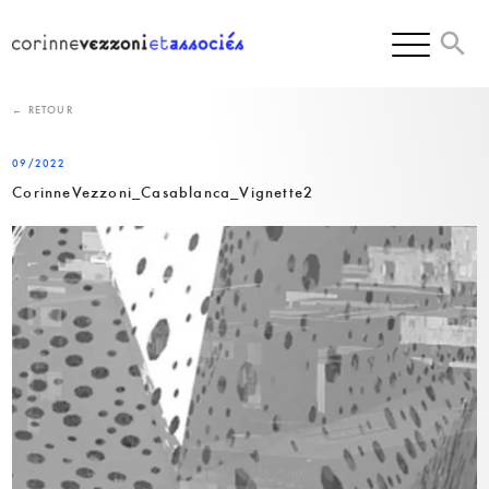
Skip
to
content
← RETOUR
09/2022
CorinneVezzoni_Casablanca_Vignette2