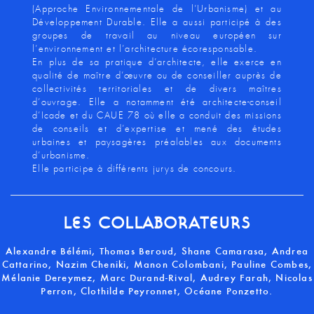
(Approche Environnementale de l’Urbanisme) et au
Développement Durable. Elle a aussi participé à des
groupes de travail au niveau européen sur
l’environnement et l’architecture écoresponsable.
En plus de sa pratique d’architecte, elle exerce en
qualité de maître d’œuvre ou de conseiller auprès de
collectivités territoriales et de divers maîtres
d’ouvrage. Elle a notamment été architecte-conseil
d’Icade et du CAUE 78 où elle a conduit des missions
de conseils et d’expertise et mené des études
urbaines et paysagères préalables aux documents
d’urbanisme.
Elle participe à différents jurys de concours.
LES COLLABORATEURS
Alexandre Bélémi, Thomas Beroud, Shane Camarasa, Andrea
Cattarino, Nazim Cheniki, Manon Colombani, Pauline Combes,
Mélanie Dereymez, Marc Durand-Rival, Audrey Farah, Nicolas
Perron, Clothilde Peyronnet, Océane Ponzetto.