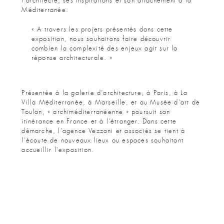
l’architecte, ses inspirations et son attachement à la
Méditerranée.
« A travers les projets présentés dans cette
exposition, nous souhaitons faire découvrir
combien la complexité des enjeux agit sur la
réponse architecturale. »
Présentée à la galerie d’architecture, à Paris, à La
Villa Méditerranée, à Marseille, et au Musée d’art de
Toulon, « archiméditerranéenne » poursuit son
itinérance en France et à l’étranger. Dans cette
démarche, l’agence Vezzoni et associés se tient à
l’écoute de nouveaux lieux ou espaces souhaitant
accueillir l’exposition.