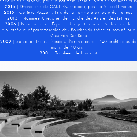
t Réduction Carbone) pour le bâtiment Thémis, premier bâtiment pri
2016
| Grand prix du CAUE 05 (habitat) pour la Villa d’Embrun
2015
| Corinne Vezzoni, Prix de la Femme architecte de l’année
2013
| Nommée Chevalier de l’Ordre des Arts et des Lettres
2006
| Nomination à l’Équerre d’argent pour les Archives et la
bibliothèque départementales des Bouches-du-Rhône et nominé prix
Mies Van Der Rohe
2002
| Sélection Institut français d’architecture : “40 architectes de
moins de 40 ans”
2001
| Trophées de l’habitat