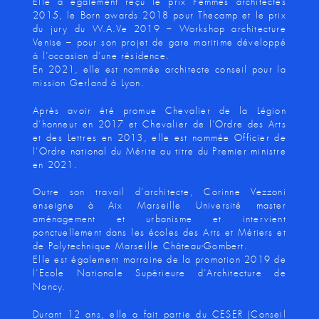
Elle a également reçu le prix Femmes architectes
2015, le Born awards 2018 pour Thecamp et le prix
du jury du W.A.Ve 2019 – Workshop architecture
Venise – pour son projet de gare maritime développé
à l’occasion d’une résidence.
En 2021, elle est nommée architecte conseil pour la
mission Gerland à Lyon.
Après avoir été promue Chevalier de la Légion
d’honneur en 2017 et Chevalier de l’Ordre des Arts
et des Lettres en 2013, elle est nommée Officier de
l’Ordre national du Mérite au titre du Premier ministre
en 2021.
Outre son travail d’architecte, Corinne Vezzoni
enseigne à Aix Marseille Université master
aménagement et urbanisme et intervient
ponctuellement dans les écoles des Arts et Métiers et
de Polytechnique Marseille Château-Gombert.
Elle est également marraine de la promotion 2019 de
l’Ecole Nationale Supérieure d’Architecture de
Nancy.
Durant 12 ans, elle a fait partie du CESER (Conseil