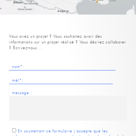
Vous avez un projet ? Vous souhaitez avoir des
informations sur un projet réalisé ? Vous désirez collaborer
? Écrivez-nous...
Veuillez
laisser
nom*:
ce
champ
mél*:
vide
message :
En soumettant ce formulaire j'accepte que les