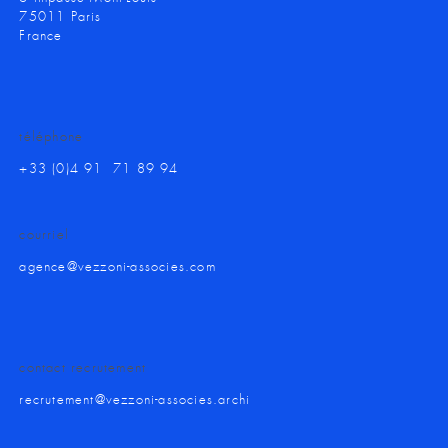
75011 Paris
France
téléphone
+33 (0)4 91 71 89 94
courriel
agence@vezzoni-associes.com
contact recrutement
recrutement@vezzoni-associes.archi