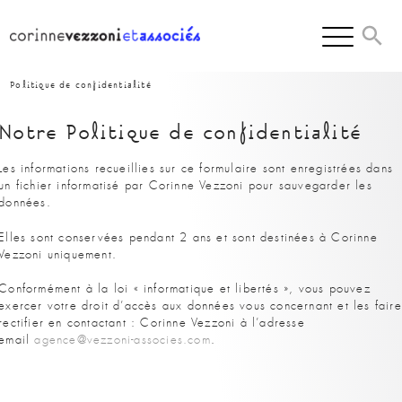
Skip
to
content
Politique de confidentialité
Notre Politique de confidentialité
Les informations recueillies sur ce formulaire sont enregistrées dans
un fichier informatisé par Corinne Vezzoni pour sauvegarder les
données.
Elles sont conservées pendant 2 ans et sont destinées à Corinne
Vezzoni uniquement.
Conformément à la loi « informatique et libertés », vous pouvez
exercer votre droit d’accès aux données vous concernant et les faire
rectifier en contactant : Corinne Vezzoni à l’adresse
email
agence@vezzoni-associes.com
.