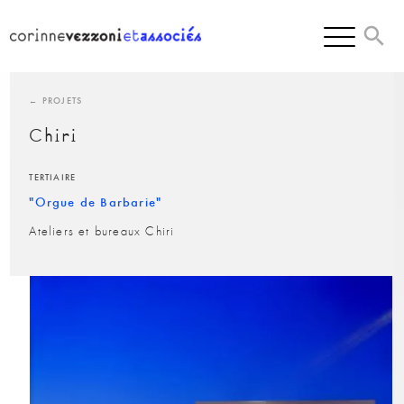
Skip
to
content
← PROJETS
Chiri
TERTIAIRE
"Orgue de Barbarie"
Ateliers et bureaux Chiri