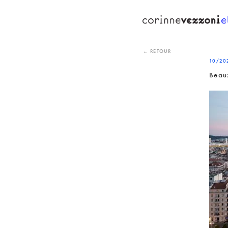
Skip
to
content
← RETOUR
10/20
Beau