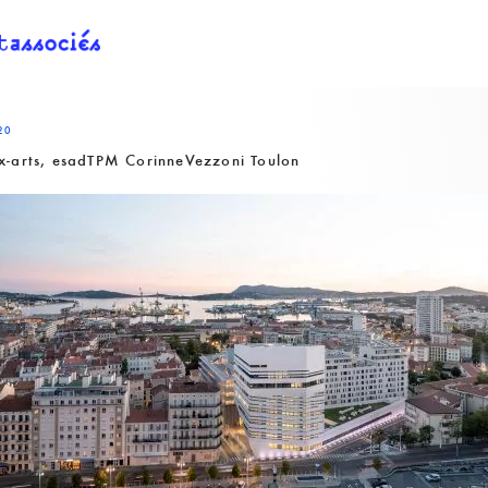
20
x-arts, esadTPM CorinneVezzoni Toulon