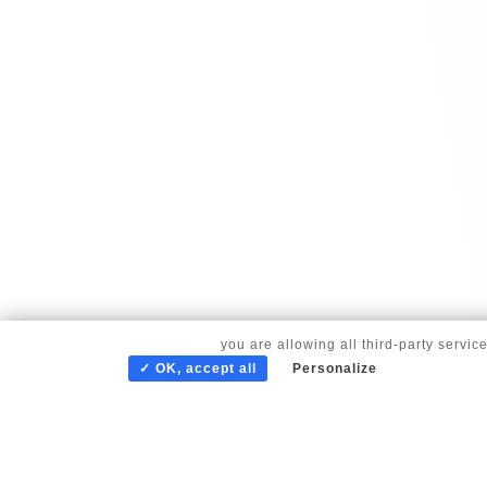
By continuing to scroll,
you are allowing all third-party servic
✓ OK, accept all
Personalize