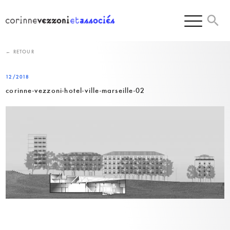
Skip
to
content
← RETOUR
12/2018
corinne-vezzoni-hotel-ville-marseille-02