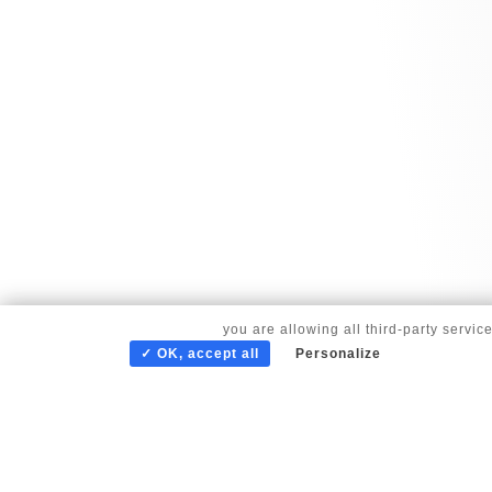
By continuing to scroll,
you are allowing all third-party servic
✓ OK, accept all
Personalize