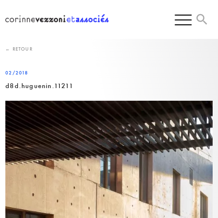
Skip
to
content
← RETOUR
02/2018
d8d.huguenin.11211