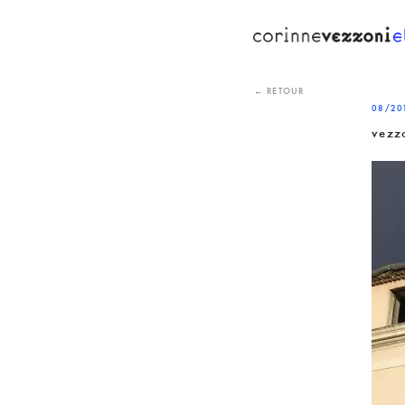
Skip
to
content
← RETOUR
08/20
vezz