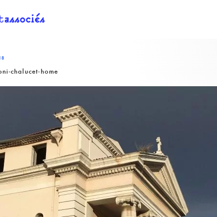
18
oni-chalucet-home