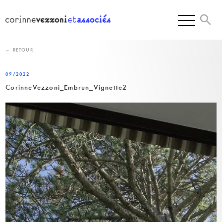
Skip
to
content
← RETOUR
09/2022
CorinneVezzoni_Embrun_Vignette2