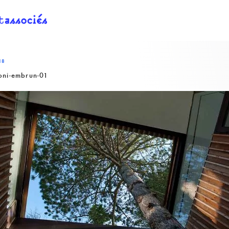
18
oni-embrun-01