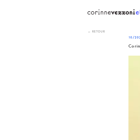
Skip
to
content
← RETOUR
10/20
Corin