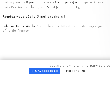
Satory
gare
Rosny
sur la ligne 18 (man­dataire Ingerop) et la
Bois Perrier
, sur la ligne 15 Est (mandataire Egis).
Rendez-vous dès le 3 mai prochain !
Informations sur la
Biennale d’architecture et de paysage
d’Île de France
By continuing to scroll,
you are allowing all third-party servic
✓ OK, accept all
Personalize
© copyright Corinne Vezzoni et associés 2025 |
Gestion des cookies