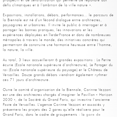
prospectif et de sensibilisation qui permette de répondre aux
défis climatiques et à l’ambition de la ville nature ».
Expositions, installations, débats, performances… le parcours de
la Biennale est né d’un fécond dialogue entre architectes,
paysagistes et urbanistes. Il invite le public à interroger et à
partager les bonnes pratiques, les innovations et les
expériences déployées en Île-de-France et dans de nombreuses
métropoles à travers le monde, des initiatives concrètes qui
permettront de construire une harmonie heureuse entre l’homme,
la nature, la ville.
Au total, 3 lieux accueilleront 6 grandes expositions : La Petite
écurie (Ecole nationale supérieure d’architecture), Le Potager du
roi (Ecole nationale supérieure du paysage) et le Château de
Versailles. Douze grands débats viendront également rythmer
ces 71 jours d’architecture.
Outre le comité d’organisation de la Biennale, Corinne Vezzoni
est une des architectes chargés d’imaginer le Pavillon « Horizon
2030 », de la Société du Grand Paris, qui investira l’ancienne
Poste de Versailles. L’agence Corinne Vezzoni et associés y
présentera les projets des 2 gares qu’elle réalisera pour le
gare de
Grand Paris, dans le cadre de groupements : la