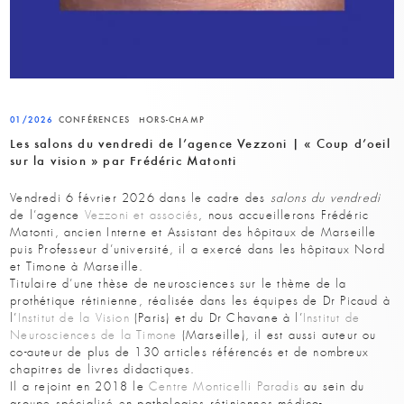
01/2026
CONFÉRENCES
HORS-CHAMP
Les salons du vendredi de l’agence Vezzoni | « Coup d’oeil
sur la vision » par Frédéric Matonti
Vendredi 6 février 2026 dans le cadre des
salons du vendredi
de l’agence
Vezzoni et associés
, nous accueillerons Frédéric
Matonti, ancien Interne et Assistant des hôpitaux de Marseille
puis Professeur d’université, il a exercé dans les hôpitaux Nord
et Timone à Marseille.
Titulaire d’une thèse de neurosciences sur le thème de la
prothétique rétinienne, réalisée dans les équipes de Dr Picaud à
l’
Institut de la Vision
(Paris) et du Dr Chavane à l’
Institut de
Neurosciences de la Timone
(Marseille), il est aussi auteur ou
co-auteur de plus de 130 articles référencés et de nombreux
chapitres de livres didactiques.
Il a rejoint en 2018 le
Centre Monticelli Paradis
au sein du
groupe spécialisé en pathologies rétiniennes médico-