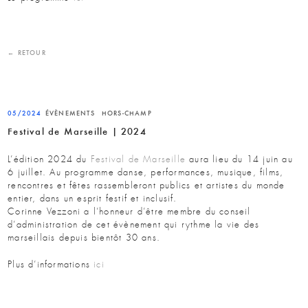
← RETOUR
05/2024
ÉVÈNEMENTS
HORS-CHAMP
Festival de Marseille | 2024
L’édition 2024 du
Festival de Marseille
aura lieu du 14 juin au
6 juillet. Au programme danse, performances, musique, films,
rencontres et fêtes rassembleront publics et artistes du monde
entier, dans un esprit festif et inclusif.
Corinne Vezzoni a l’honneur d’être membre du conseil
d’administration de cet évènement qui rythme la vie des
marseillais depuis bientôt 30 ans.
Plus d’informations
ici