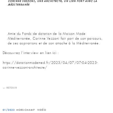
CORINNE VEZZONI, UNE ARCHITECTE,
UN LIEN FORT AVEC LA
MÉDITERRANÉE
Amie du Fonds de dotation de la Maison Mode
Méditerranée, Corinne Vezzoni fait part de son parcours,
de ses aspirations et de son attache à la Méditerranée.
Découvrez l’interview en lien ici :
https://dotationmodemed.fr/2023/04/07/07-04-2023-
corinne-vezzoni-architecte/
← RETOUR
01/2023
HORS-CHAMP
VIDÉO