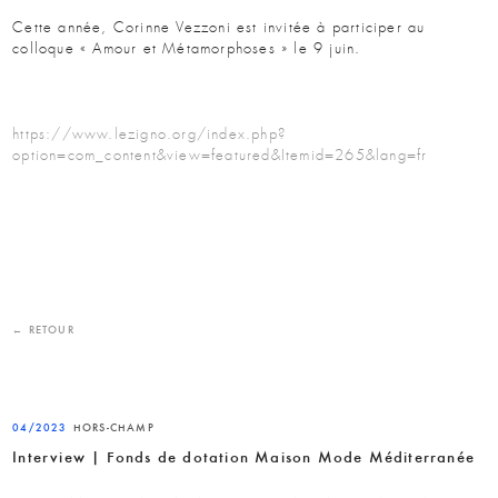
Cette année, Corinne Vezzoni est invitée à participer au
colloque « Amour et Métamorphoses » le 9 juin.
https://www.lezigno.org/index.php?
option=com_content&view=featured&Itemid=265&lang=fr
← RETOUR
04/2023
HORS-CHAMP
Interview | Fonds de dotation Maison Mode Méditerranée