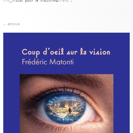
rito
_visual pour le MauMA©
Méta 2
← RETOUR