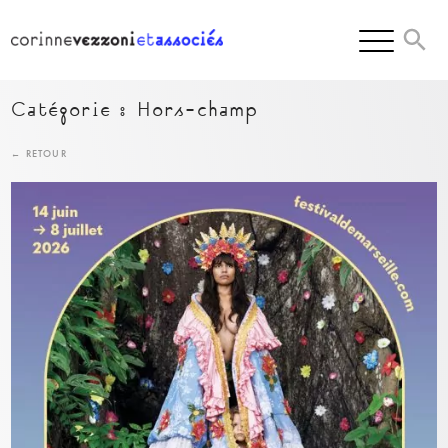
Skip
to
content
Catégorie :
Hors-champ
← RETOUR