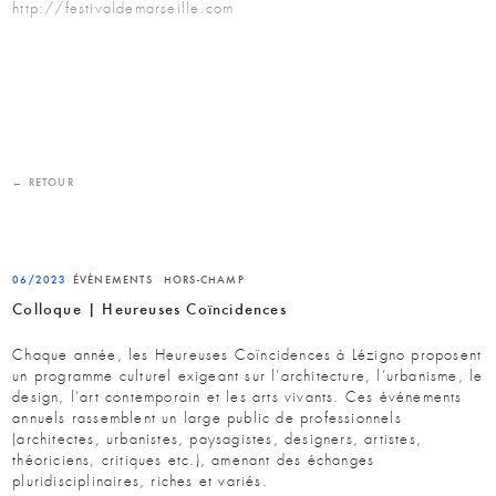
http://festivaldemarseille.com
← RETOUR
06/2023
ÉVÈNEMENTS
HORS-CHAMP
Colloque | Heureuses Coïncidences
Chaque année, les Heureuses Coïncidences à Lézigno proposent
un programme culturel exigeant sur l’architecture, l’urbanisme, le
design, l’art contemporain et les arts vivants. Ces événements
annuels rassemblent un large public de professionnels
(architectes, urbanistes, paysagistes, designers, artistes,
théoriciens, critiques etc.), amenant des échanges
pluridisciplinaires, riches et variés.