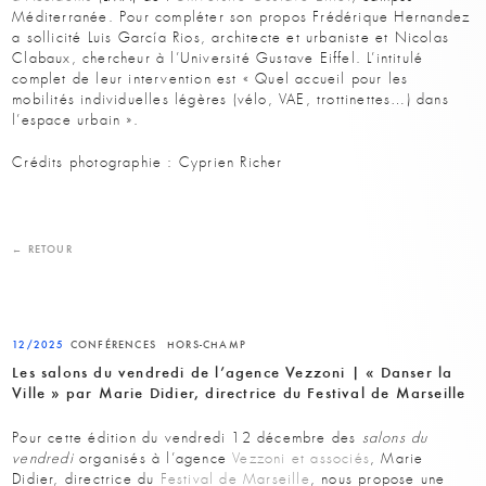
Méditerranée. Pour compléter son propos Frédérique Hernandez
a sollicité Luis García Rios, architecte et urbaniste et Nicolas
Clabaux, chercheur à l’Université Gustave Eiffel. L’intitulé
complet de leur intervention est « Quel accueil pour les
mobilités individuelles légères (vélo, VAE, trottinettes…) dans
l’espace urbain ».
Crédits photographie : Cyprien Richer
← RETOUR
12/2025
CONFÉRENCES
HORS-CHAMP
Les salons du vendredi de l’agence Vezzoni | « Danser la
Ville » par Marie Didier, directrice du Festival de Marseille
Pour cette édition du vendredi 12 décembre des
salons du
vendredi
organisés à l’agence
Vezzoni et associés
, Marie
Didier, directrice du
Festival de Marseille
, nous propose une