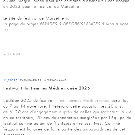
d’Aina Alegre, pièce pour une centaine d’amateurs.rices conçue
en 2023 pour le Festival de Marseille.
Le site du festival de Marseille
ici
La page du projet
PARADES & DÉSOBÉISSANCES
d’Aina Alegre
ici
← RETOUR
11/2025
ÉVÈNEMENTS
HORS-CHAMP
Festival Film Femmes Méditerranée 2025
L’édition 2025 du festival
Films Femmes Méditerranée
aura lieu
du 7 au 14 novembre. Il fêtera à cette occasion ses 20 ans,
déjà. 20 ans d’engagement auprès de celles qui racontent la vie
de ce territoire, 20 ans de rencontres imaginées par l’équipe du
festival comme autant de fils tissés entre ses rives. Corinne
Vezzoni est honorée de faire partie des ambassadrices de cet
évènement.