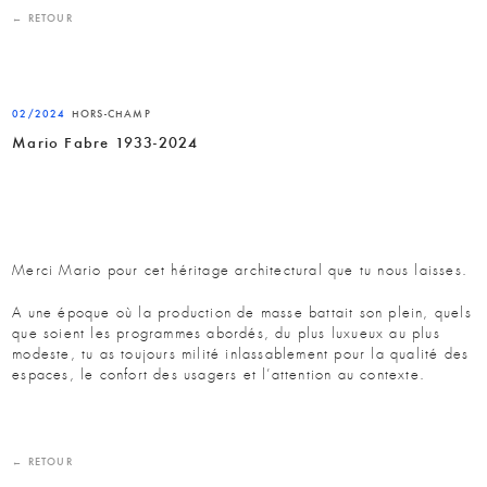
← RETOUR
02/2024
HORS-CHAMP
Mario Fabre 1933-2024
Merci Mario pour cet héritage architectural que tu nous laisses.
A une époque où la production de masse battait son plein, quels
que soient les programmes abordés, du plus luxueux au plus
modeste, tu as toujours milité inlassablement pour la qualité des
espaces, le confort des usagers et l’attention au contexte.
← RETOUR