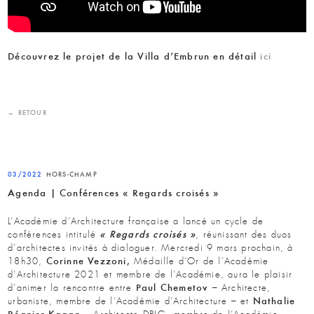
Découvrez le projet de la Villa d’Embrun en détail
ici
← RETOUR
03/2022
HORS-CHAMP
Agenda | Conférences « Regards croisés »
L’Académie d’Architecture française a lancé un cycle de
« Regards croisés »
conférences intitulé
, réunissant des duos
d’architectes invités à dialoguer. Mercredi 9 mars prochain, à
Corinne Vezzoni,
18h30,
Médaille d’Or de l’Académie
d’Architecture 2021 et membre de l’Académie, aura le plaisir
Paul Chemetov
d’animer la rencontre entre
– Architecte,
Nathalie
urbaniste, membre de l’Académie d’Architecture – et