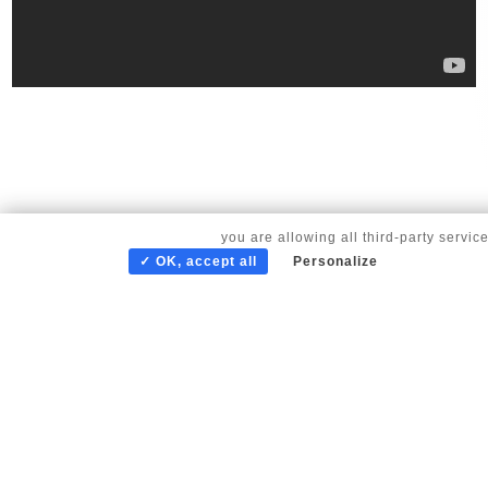
By continuing to scroll,
you are allowing all third-party servic
✓ OK, accept all
Personalize
© copyright Corinne Vezzoni et associés 2025 |
Gestion des cookies
Nos partenaires
Mentions légales
Écrivez-nous