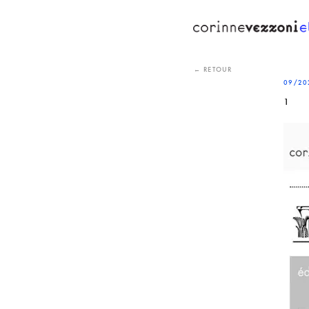
Skip
to
content
← RETOUR
09/20
1