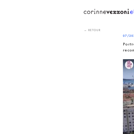
Skip
to
content
← RETOUR
07/20
Portr
recon