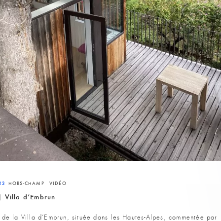
23
HORS-CHAMP
VIDÉO
| Villa d’Embrun
e de la Villa d’Embrun, située dans les Hautes-Alpes, commentée par