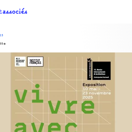
25
tte