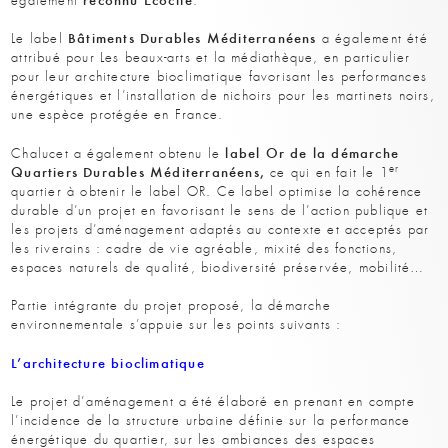
également
.
Bâtiments Durables Méditerranéens
Le label
a également été
attribué pour Les beaux-arts et la médiathèque, en particulier
pour leur architecture bioclimatique favorisant les performances
énergétiques et l’installation de nichoirs pour les martinets noirs,
une espèce protégée en France.
label Or de la démarche
Chalucet a également obtenu le
Quartiers Durables Méditerranéens,
er
ce qui en fait le 1
quartier à obtenir le label OR. Ce label optimise la cohérence
durable d’un projet en favorisant le sens de l’action publique et
les projets d’aménagement adaptés au contexte et acceptés par
les riverains : cadre de vie agréable, mixité des fonctions,
espaces naturels de qualité, biodiversité préservée, mobilité…
Partie intégrante du projet proposé, la démarche
environnementale s’appuie sur les points suivants :
L’architecture bioclimatique
Le projet d’aménagement a été élaboré en prenant en compte
l’incidence de la structure urbaine définie sur la performance
énergétique du quartier, sur les ambiances des espaces