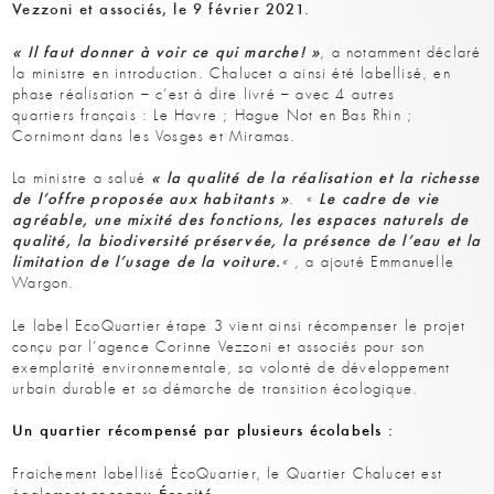
Vezzoni et associés, le 9 février 2021.
« Il faut donner à voir ce qui marche! »
, a notamment déclaré
la ministre en introduction. Chalucet a ainsi été labellisé, en
phase réalisation – c’est à dire livré – avec 4 autres
quartiers français : Le Havre ; Hague Not en Bas Rhin ;
Cornimont dans les Vosges et Miramas.
« la qualité de la réalisation et la richesse
La ministre a salué
de l’offre proposée aux habitants »
Le
cadre de vie
. «
agréable, une mixité des fonctions, les espaces naturels de
qualité, la biodiversité préservée, la présence de l’eau et la
limitation de l’usage de la voiture.
« ,
a ajouté Emmanuelle
Wargon.
Le label EcoQuartier étape 3 vient ainsi récompenser le projet
conçu par l’agence Corinne Vezzoni et associés pour son
exemplarité environnementale, sa volonté de développement
urbain durable et sa démarche de transition écologique.
Un quartier récompensé par plusieurs écolabels :
Fraichement labellisé ÉcoQuartier, le Quartier Chalucet est
reconnu Écocité