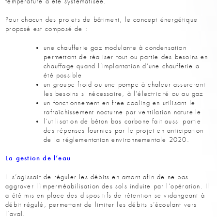
température a été systématisée.
Pour chacun des projets de bâtiment, le concept énergétique
proposé est composé de :
une chaufferie gaz modulante à condensation
permettant de réaliser tout ou partie des besoins en
chauffage quand l’implantation d’une chaufferie a
été possible
un groupe froid ou une pompe à chaleur assureront
les besoins si nécessaire, à l’électricité ou au gaz
un fonctionnement en free cooling en utilisant le
rafraîchissement nocturne par ventilation naturelle
l’utilisation de béton bas carbone fait aussi partie
des réponses fournies par le projet en anticipation
de la réglementation environnementale 2020.
La gestion de l’eau
Il s’agissait de réguler les débits en amont afin de ne pas
aggraver l’imperméabilisation des sols induite par l’opération. Il
a été mis en place des dispositifs de rétention se vidangeant à
débit régulé, permettant de limiter les débits s’écoulant vers
l’aval.