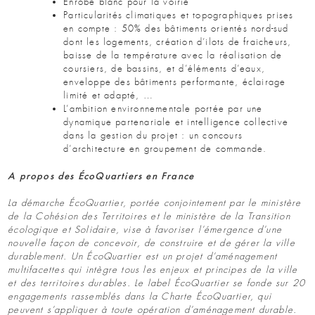
Enrobé blanc pour la voirie
Particularités climatiques et topographiques prises
en compte : 50% des bâtiments orientés nord-sud
dont les logements, création d’ilots de fraicheurs,
baisse de la température avec la réalisation de
coursiers, de bassins, et d’éléments d’eaux,
enveloppe des bâtiments performante, éclairage
limité et adapté, …
L’ambition environnementale portée par une
dynamique partenariale et intelligence collective
dans la gestion du projet : un concours
d’architecture en groupement de commande.
A propos des ÉcoQuartiers en France
La démarche ÉcoQuartier, portée conjointement par le ministère
de la Cohésion des Territoires et le ministère de la Transition
écologique et Solidaire, vise à favoriser l’émergence d’une
nouvelle façon de concevoir, de construire et de gérer la ville
durablement. Un ÉcoQuartier est un projet d’aménagement
multifacettes qui intègre tous les enjeux et principes de la ville
et des territoires durables. Le label ÉcoQuartier se fonde sur 20
engagements rassemblés dans la Charte ÉcoQuartier, qui
peuvent s’appliquer à toute opération d’aménagement durable.