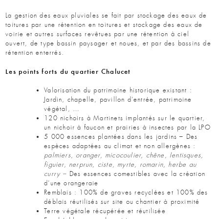
La gestion des eaux pluviales se fait par stockage des eaux de
toitures par une rétention en toitures et stockage des eaux de
voirie et autres surfaces revêtues par une rétention à ciel
ouvert, de type bassin paysager et noues, et par des bassins de
rétention enterrés.
Les points forts du quartier Chalucet
Valorisation du patrimoine historique existant :
Jardin, chapelle, pavillon d’entrée, patrimoine
végétal, …
120 nichoirs à Martinets implantés sur le quartier,
un nichoir à faucon et prairies à insectes par la LPO
5 000 essences plantées dans les jardins – Des
espèces adaptées au climat et non allergènes :
palmiers, oranger, micocoulier, chêne, lentisques,
figuier, nerprun, ciste, myrte, romarin, herbe au
curry –
Des essences comestibles avec la création
d’une orangeraie
Remblais : 100% de graves recyclées et 100% des
déblais réutilisés sur site ou chantier à proximité
Terre végétale récupérée et réutilisée