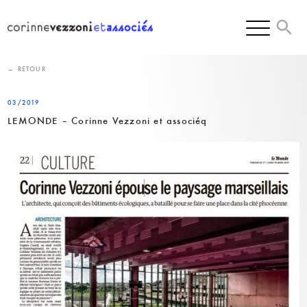
Skip
to
content
← RETOUR
03/2019
LEMONDE – Corinne Vezzoni et associéq