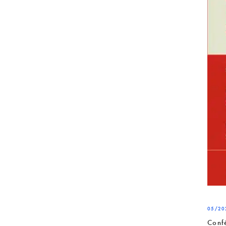
05/20
Conf