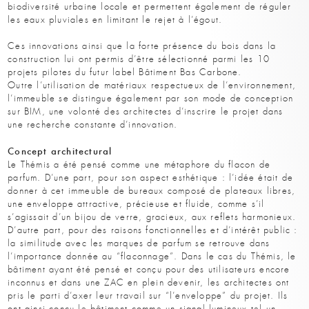
biodiversité urbaine locale et permettent également de réguler
les eaux pluviales en limitant le rejet à l’égout.
Ces innovations ainsi que la forte présence du bois dans la
construction lui ont permis d’être sélectionné parmi les 10
projets pilotes du futur label Bâtiment Bas Carbone.
Outre l’utilisation de matériaux respectueux de l’environnement,
l’immeuble se distingue également par son mode de conception
sur BIM, une volonté des architectes d’inscrire le projet dans
une recherche constante d’innovation.
Concept architectural
Le Thémis a été pensé comme une métaphore du flacon de
parfum. D’une part, pour son aspect esthétique : l’idée était de
donner à cet immeuble de bureaux composé de plateaux libres,
une enveloppe attractive, précieuse et fluide, comme s’il
s’agissait d’un bijou de verre, gracieux, aux reflets harmonieux.
D’autre part, pour des raisons fonctionnelles et d’intérêt public :
la similitude avec les marques de parfum se retrouve dans
l’importance donnée au “flaconnage”. Dans le cas du Thémis, le
bâtiment ayant été pensé et conçu pour des utilisateurs encore
inconnus et dans une ZAC en plein devenir, les architectes ont
pris le parti d’axer leur travail sur “l’enveloppe” du projet. Ils
ont ainsi conçu le bâtiment comme un signal lumineux tel un