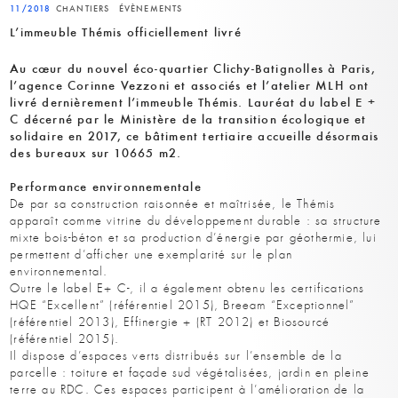
11/2018
CHANTIERS
ÉVÈNEMENTS
L’immeuble Thémis officiellement livré
Au cœur du nouvel éco-quartier Clichy-Batignolles à Paris,
l’agence Corinne Vezzoni et associés et l’atelier MLH ont
livré dernièrement l’immeuble Thémis. Lauréat du label E +
C décerné par le Ministère de la transition écologique et
solidaire en 2017, ce bâtiment tertiaire accueille désormais
des bureaux sur 10665 m2.
Performance environnementale
De par sa construction raisonnée et maîtrisée, le Thémis
apparaît comme vitrine du développement durable : sa structure
mixte bois-béton et sa production d’énergie par géothermie, lui
permettent d’afficher une exemplarité sur le plan
environnemental.
Outre le label E+ C-, il a également obtenu les certifications
HQE “Excellent” (référentiel 2015), Breeam “Exceptionnel”
(référentiel 2013), Effinergie + (RT 2012) et Biosourcé
(référentiel 2015).
Il dispose d’espaces verts distribués sur l’ensemble de la
parcelle : toiture et façade sud végétalisées, jardin en pleine
terre au RDC. Ces espaces participent à l’amélioration de la