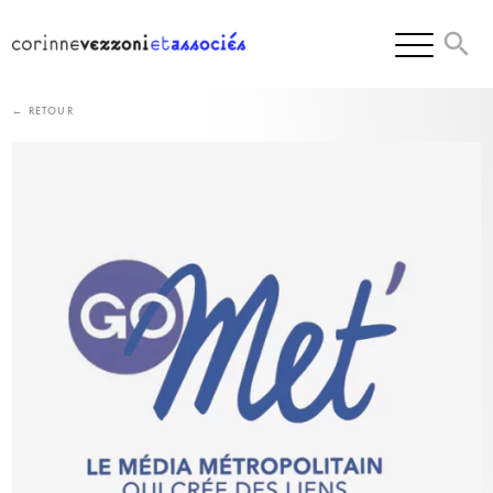
Skip
to
content
← RETOUR