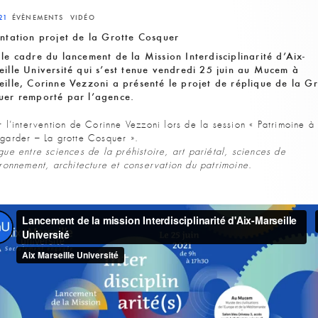
21
ÉVÈNEMENTS
VIDÉO
ntation projet de la Grotte Cosquer
le cadre du lancement de la Mission Interdisciplinarité d’Aix-
ille Université qui s’est tenue vendredi 25 juin au Mucem à
ille, Corinne Vezzoni a présenté le projet de réplique de la Gr
uer remporté par l’agence.
r l’intervention de Corinne Vezzoni lors de la session « Patrimoine à
garder – La grotte Cosquer ».
gue entre sciences de la préhistoire, art pariétal, sciences de
ironnement, architecture et conservation du patrimoine
.