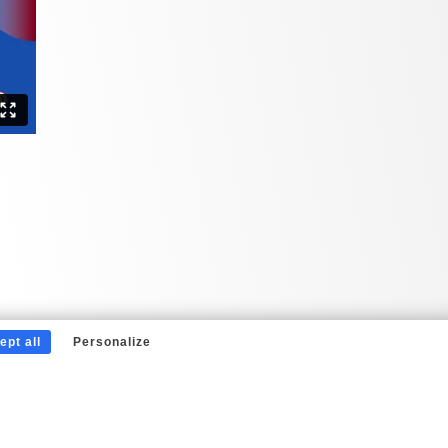
ept all
Personalize