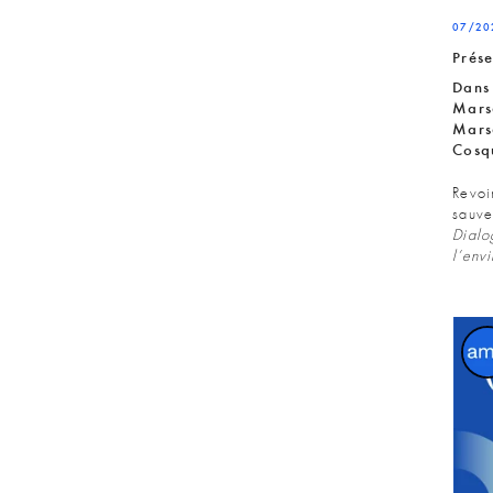
07/20
Prése
Dans 
Marse
Marse
Cosq
Revoi
sauve
Dialo
l’env