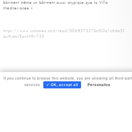
bâtiment même un bâtiment aussi atypique que la Villa
Méditerranée ».
https://www.calameo.com/read/006857327bcf00a1c6da3?
authid=kEpxhX9ri755
If you continue to browse this website, you are allowing all third-par
services
✓ OK, accept all
Personalize
© copyright Corinne Vezzoni et associés 2025 |
Gestion des cookies