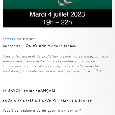
05/2023
ÉVÈNEMENTS
Rencontre | ODDO BHF Made in France
Vous aviez accepté de participer à cette soirée exceptionnelle
initialement prévue le 28 mars et annulée en raison des
mouvements sociaux. Merci de répondre à cette nouvelle
invitation pour confirmer ou non votre présence le 4 juillet.
LE SAVOIR-FAIRE FRANÇAIS
FACE AUX DEFIS DU DEVELOPPEMENT DURABLE
Vous êtes fondateur ou dirigeant d’entreprise ?