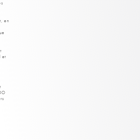
es
t, en
que
t
 et
t
DDO
urs