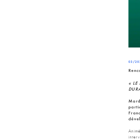
03/20
Renc
«
LE
DURA
Mardi
part
Franc
déve
Animé
inter