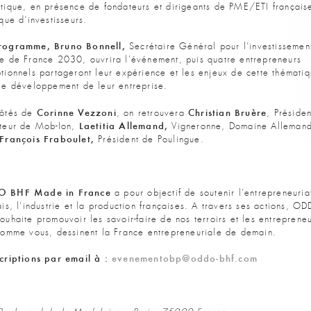
tique, en présence de fondateurs et dirigeants de PME/ETI français
 que d’investisseurs.
rogramme, Bruno Bonnell,
Secrétaire Général pour l’investissemen
e de France 2030, ouvrira l’événement, puis quatre entrepreneurs
tionnels partageront leur expérience et les enjeux de cette thémati
le développement de leur entreprise.
Corinne Vezzoni
Christian Bruère
côtés de
, on retrouvera
, Présiden
Laetitia Allemand,
teur de Mob-Ion,
Vigneronne, Domaine Allemand
François Fraboulet,
Président de Poulingue.
 BHF Made in France
a pour objectif de soutenir l’entrepreneuria
ais, l’industrie et la production françaises. A travers ses actions, O
ouhaite promouvoir les savoir-faire de nos terroirs et les entreprene
comme vous, dessinent la France entrepreneuriale de demain.
criptions par email à :
evenementobp@oddo-bhf.com