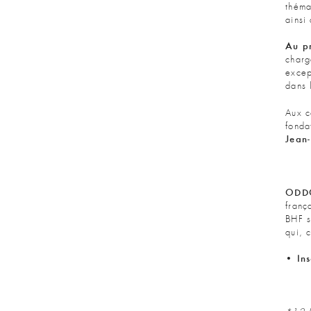
théma
ainsi
Au p
charg
excep
dans 
Aux 
fonda
Jean-
ODDO
franç
BHF s
qui, 
• Ins