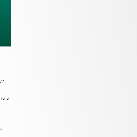
NT
tée à
es