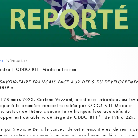
23
ÉVÈNEMENTS
ontre | ODDO BHF Made in France
 SAVOIR-FAIRE FRANÇAIS
FACE AUX DEFIS DU DEVELOPPEME
BLE »
 28 mars 2023, Corinne Vezzoni, architecte urbaniste, est invi
iciper à la première rencontre initiée par ODDO BHF Made in
e, autour du thème « savoir-faire français face aux défis du
loppement durable », au siège de ODDO BHF*, de 19h à 22h.
e par Stéphane Bern, le concept de cette rencontre est de réunir d
venants acteurs du savoir-faire français pour lancer le débat sur une