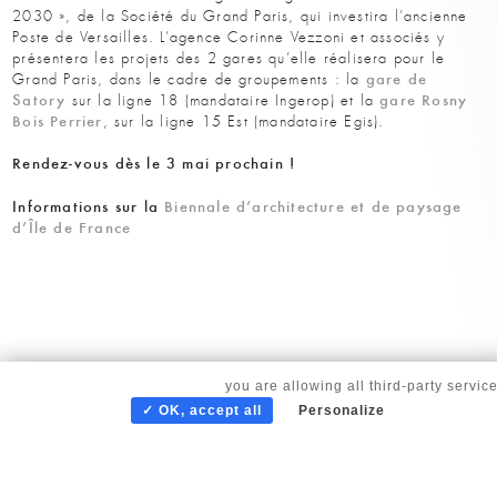
2030 », de la Société du Grand Paris, qui investira l’ancienne
Poste de Versailles. L’agence Corinne Vezzoni et associés y
présentera les projets des 2 gares qu’elle réalisera pour le
gare de
Grand Paris, dans le cadre de groupements : la
Satory
gare
Rosny
sur la ligne 18 (man­dataire Ingerop) et la
Bois Perrier
, sur la ligne 15 Est (mandataire Egis).
Rendez-vous dès le 3 mai prochain !
Informations sur la
Biennale d’architecture et de paysage
d’Île de France
By continuing to scroll,
you are allowing all third-party servic
✓ OK, accept all
Personalize