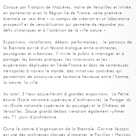
Conçue par François de Mazières, maire de Versailles et initiée
en partenariat avec la Région Ile de France, cette première
biennale se veut être « un campus de création et un laboratoire
prospectif et de sensibilisation qui permette de répondre aux
défis climatiques et à l’ambition de la ville nature ».
Expositions, installations, débats, performances… le parcours de
la Biennale est né d’un fécond dialogue entre architectes,
paysagistes et urbanistes. Il invite le public à interroger et à
partager les bonnes pratiques, les innovations et les
expériences déployées en Île-de-France et dans de nombreuses
métropoles à travers le monde, des initiatives concrètes qui
permettront de construire une harmonie heureuse entre l’homme,
la nature, la ville.
Au total, 3 lieux accueilleront 6 grandes expositions : La Petite
écurie (Ecole nationale supérieure d’architecture), Le Potager du
roi (Ecole nationale supérieure du paysage) et le Château de
Versailles. Douze grands débats viendront également rythmer
ces 71 jours d’architecture.
Outre le comité d’organisation de la Biennale, Corinne Vezzoni
est une des architectes chargés d’imaginer le Pavillon « Horizon