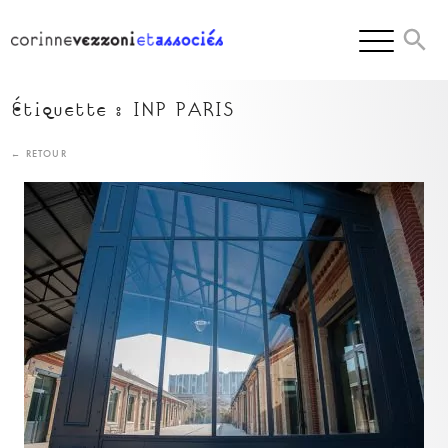
Skip
to
content
Étiquette :
INP PARIS
← RETOUR