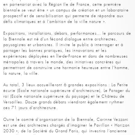
en partenariat avec la Région Ile de France, cette première
biennale se veut être « un campus de création et un laboratoire
prospectif et de sensibilisation qui permette de répondre aux
défis climatiques et à l’ambition de la ville nature ».
Expositions, installations, débats, performances… le parcours de
la Biennale est né d’un fécond dialogue entre architectes,
paysagistes et urbanistes. Il invite le public à interroger et à
partager les bonnes pratiques, les innovations et les
expériences déployées en Île-de-France et dans de nombreuses
métropoles à travers le monde, des initiatives concrètes qui
permettront de construire une harmonie heureuse entre l’homme,
la nature, la ville.
Au total, 3 lieux accueilleront 6 grandes expositions : La Petite
écurie (Ecole nationale supérieure d’architecture), Le Potager du
roi (Ecole nationale supérieure du paysage) et le Château de
Versailles. Douze grands débats viendront également rythmer
ces 71 jours d’architecture.
Outre le comité d’organisation de la Biennale, Corinne Vezzoni
est une des architectes chargés d’imaginer le Pavillon « Horizon
2030 », de la Société du Grand Paris, qui investira l’ancienne