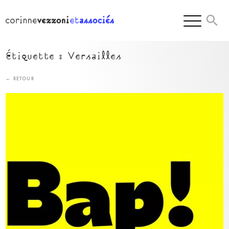
Skip
to
content
Étiquette :
Versailles
← RETOUR