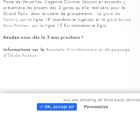
Poste de Versailles. L’agence Corinne Vezzoni et associés y
présentera les projets des 2 gares qu’elle réalisera pour le
gare de
Grand Paris, dans le cadre de groupements : la
Satory
gare
Rosny
sur la ligne 18 (man­dataire Ingerop) et la
Bois Perrier
, sur la ligne 15 Est (mandataire Egis).
Rendez-vous dès le 3 mai prochain !
Informations sur la
Biennale d’architecture et de paysage
d’Île de France
By continuing to scroll,
you are allowing all third-party servic
✓ OK, accept all
Personalize