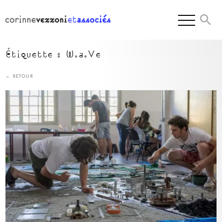
Skip
to
content
Étiquette :
W.a.Ve
← RETOUR