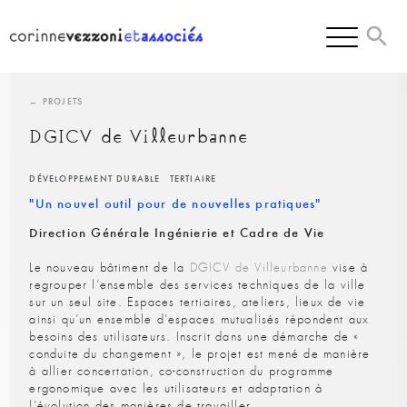
Skip
to
content
← PROJETS
DGICV de Villeurbanne
DÉVELOPPEMENT DURABLE
TERTIAIRE
"Un nouvel outil pour de nouvelles pratiques"
Direction Générale Ingénierie et Cadre de Vie
Le nouveau bâtiment de la
DGICV de Villeurbanne
vise à
regrouper l’ensemble des services techniques de la ville
sur un seul site. Espaces tertiaires, ateliers, lieux de vie
ainsi qu’un ensemble d’espaces mutualisés répondent aux
besoins des utilisateurs. Inscrit dans une démarche de «
conduite du changement », le projet est mené de manière
à allier concertation, co-construction du programme
ergonomique avec les utilisateurs et adaptation à
l’évolution des manières de travailler.