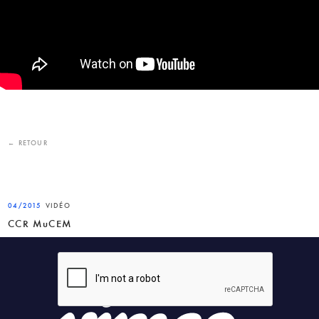
← RETOUR
04/2015
VIDÉO
CCR MuCEM