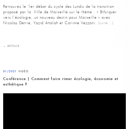
Retrouvez le 1er débat du cycle des Lundis de la transition
proposé par la
Ville de Marseille
sur le thème : « Bifurquer
vers l’écologie, un nouveau destin pour Marseille » avec
Nicolas Detrie, Yazid Attalah et Corinne Vezzoni.
(suite…)
← RETOUR
01/2021
VIDÉO
Conférence | Comment faire rimer écologie, économie et
esthétique ?