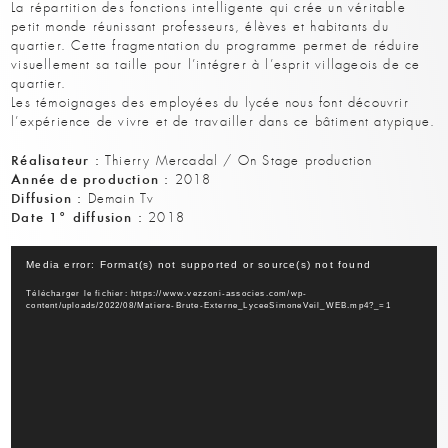
La répartition des fonctions intelligente qui crée un véritable
petit monde réunissant professeurs, élèves et habitants du
quartier. Cette fragmentation du programme permet de réduire
visuellement sa taille pour l’intégrer à l’esprit villageois de ce
quartier.
Les témoignages des employées du lycée nous font découvrir
l’expérience de vivre et de travailler dans ce bâtiment atypique.
Réalisateur :
Thierry Mercadal / On Stage production
Année de production :
2018
Diffusion :
Demain Tv
Date 1° diffusion :
2018
Lecteur
Media error: Format(s) not supported or source(s) not found
vidéo
Télécharger le fichier: https://www.vezzoni-associes.com/wp-
content/uploads/2022/08/Matiere-Brute-Externe_LyceeSimoneVeil_WEB.mp4?_=1