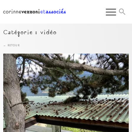
Skip
to
content
Catégorie :
vidéo
← RETOUR