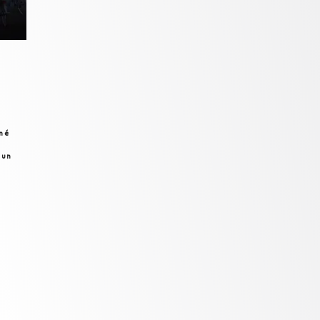
mé
 un