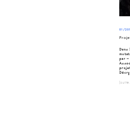
01/20
Proje
Dans 
mutat
par –
Assoc
proj
Décry
(suit