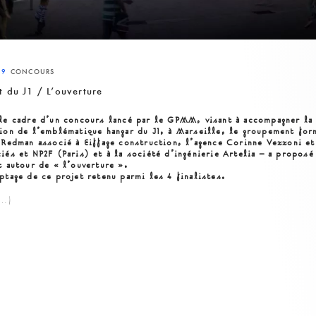
19
CONCOURS
t du J1 / L’ouverture
le cadre d’un concours lancé par le GPMM
, visant à accompagner la
ion de l’emblématique hangar du J1, à Marseille
, le groupement for
 Redman associé à Eiffage construction, l’agence Corinne Vezzoni et
iés et NP2F (Paris) et à la société d’ingénierie Artelia – a proposé
et
autour de « l’ouverture ».
ptage de ce projet retenu parmi les 4 finalistes.
e…)