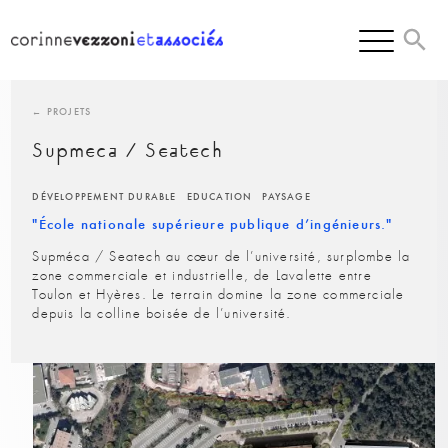
Skip
to
content
← PROJETS
Supmeca / Seatech
DÉVELOPPEMENT DURABLE
EDUCATION
PAYSAGE
"École nationale supérieure publique d’ingénieurs."
Supméca / Seatech au cœur de l’université, surplombe la
zone commerciale et industrielle, de Lavalette entre
Toulon et Hyères. Le terrain domine la zone commerciale
depuis la colline boisée de l’université.